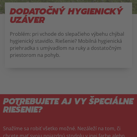
DODATOČNÝ HYGIENICKÝ
UZÁVER
Problém: pri vchode do slepačieho výbehu chýbal
hygienický stavidlo. Riešenie? Mobilná hygienická
priehradka s umývadlom na ruky a dostatočným
priestorom na pohyb.
POTREBUJETE AJ VY ŠPECIÁLNE
RIEŠENIE?
Snažíme sa robiť všetko možné. Nezáleží na tom, či
chcete mať svoju pojazdnú stodolu v inej farbe alebo