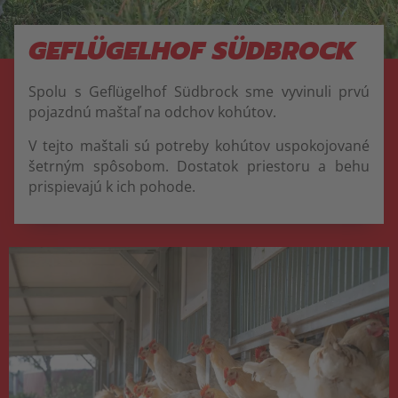
GEFLÜGELHOF SÜDBROCK
Spolu s Geflügelhof Südbrock sme vyvinuli prvú
pojazdnú maštaľ na odchov kohútov.
V tejto maštali sú potreby kohútov uspokojované
šetrným spôsobom. Dostatok priestoru a behu
prispievajú k ich pohode.