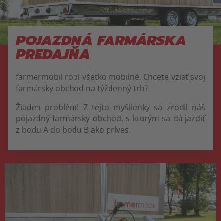
POJAZDNÁ FARMÁRSKA
PREDAJŇA
farmermobil robí všetko mobilné. Chcete vziať svoj
farmársky obchod na týždenný trh?
Žiaden problém! Z tejto myšlienky sa zrodil náš
pojazdný farmársky obchod, s ktorým sa dá jazdiť
z bodu A do bodu B ako príves.