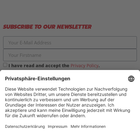
SUBSCRIBE TO OUR NEWSLETTER
I have read and accept the
Privacy Policy
.
Please send me information about your products and
farmermobil regularly. I can unsubscribe from the
newsletter at any time.
Register now for free!
SOCIAL MEDIA LINKS