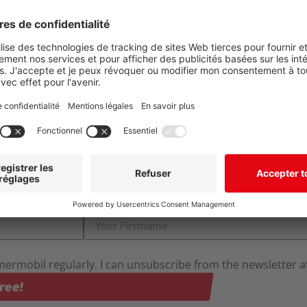
rmobil regularly. I can unsubscribe from the newsletter at
ree!