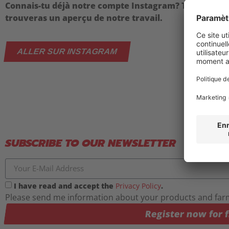
Connais-tu déjà notre compte Instagram? Tu y
trouveras un aperçu de notre travail.
ALLER SUR INSTAGRAM
SUBSCRIBE TO OUR NEWSLETTER
I have read and accept the
Privacy Policy
.
Please send me information about your products and farme
Register now for f