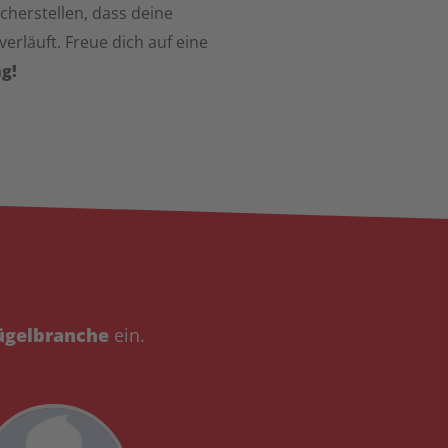
icherstellen, dass deine
rläuft. Freue dich auf eine
g!
ügelbranche
ein.