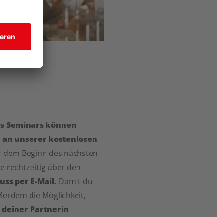
es Seminars können
 an unserer kostenlosen
 dem Beginn des nächsten
e rechtzeitig über den
ss per E-Mail.
Damit du
ußerdem die Möglichkeit,
 deiner Partnerin