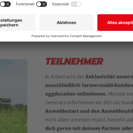
uf deine
TEILNEHMER
In Anbetracht der
Exklusivität unser
ausschließlich farmermobil-Kunden
eggducation teilnehmen.
Monate vor
Seminars informieren wir dich als Kund
Anmeldestart und den Anmeldeschlu
nicht allein anreisen musst, besteht a
dich gerne mit deinem Partner oder