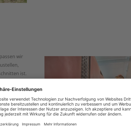
passen wir
ustellen,
hnitten ist.
bieten
e Themen
e und
n
, der das
icht nur