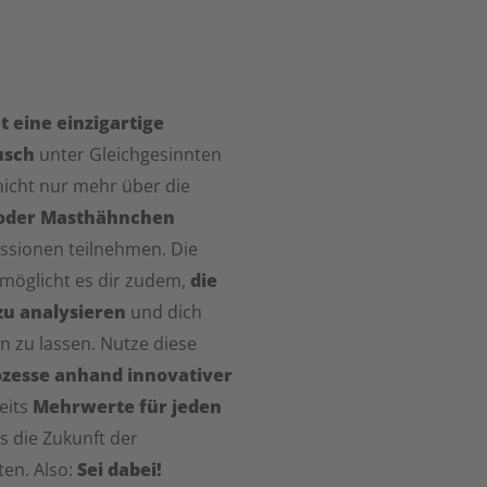
t eine einzigartige
usch
unter Gleichgesinnten
nicht nur mehr über die
 oder Masthähnchen
ussionen teilnehmen. Die
rmöglicht es dir zudem,
die
u analysieren
und dich
n zu lassen. Nutze diese
ozesse anhand innovativer
seits
Mehrwerte für jeden
s die Zukunft der
ten. Also:
Sei dabei!