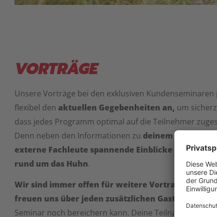
VORTRÄGE
Unsere Vorträge bei den exklusiven Kundenseminaren 
flexibel den
aktuellen Gegebenheiten an,
um sicherz
dass jedes Programm optimal auf die Teilnehmer zugesc
Denn neben den Informationen zu
deinem Mobilstall 
externe Fachleute spannende Einblicke in divers
rund um das Huhn
.
Wir sind immer offen für weitere Vortragswünsch
freuen uns über jeden zusätzlichen Gastreferente
Seminar noch bereichern kann. Deine Teilnahme wird n