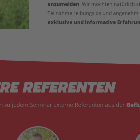
anzumelden
. Wir möchten natürlich s
Teilnahme reibungslos und angenehm ve
exklusive und informative Erfahrun
RE REFERENTEN
ch zu jedem Seminar externe Referenten aus der
Gefl