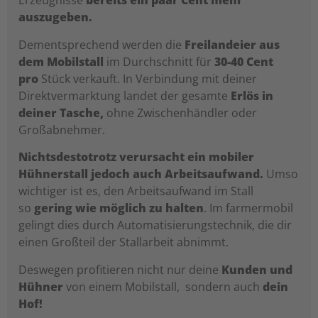
Erzeugnisse
bereits ein paar Cent mehr
auszugeben.
Dementsprechend werden die
Freilandeier aus
dem Mobilstall
im Durchschnitt für
30-40 Cent
pro
Stück verkauft. In Verbindung mit deiner
Direktvermarktung landet der gesamte
Erlös in
deiner Tasche,
ohne Zwischenhändler oder
Großabnehmer.
Nichtsdestotrotz verursacht ein mobiler
Hühnerstall jedoch auch Arbeitsaufwand.
Umso
wichtiger ist es, den Arbeitsaufwand im Stall
so
gering wie möglich zu halten
. Im farmermobil
gelingt dies durch Automatisierungstechnik, die dir
einen Großteil der Stallarbeit abnimmt.
Deswegen profitieren nicht nur deine
Kunden und
Hühner
von einem Mobilstall, sondern auch
dein
Hof!