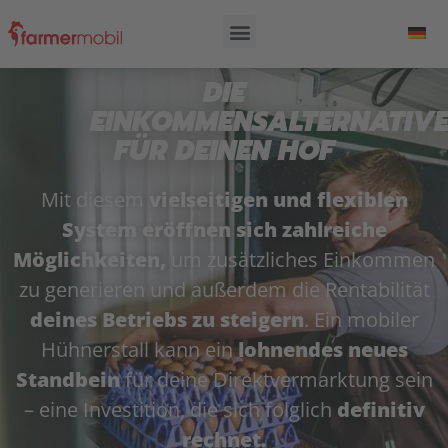
DIE
EINKOMMENSALTERNATIV
FÜR DEINEN HOF
Mit diesem
vielseitigen und flexiblen
System eröffnen sich zahlreiche
Möglichkeiten,
um zusätzliches Einkommen
zu generieren und außerdem die Rentabilität
deines Betriebs zu steigern
. Ein mobiler
Hühnerstall kann ein
lohnendes neues
Standbein
für deine Direktvermarktung sein
– eine Investition, die sich folglich
definitiv
rechnet.